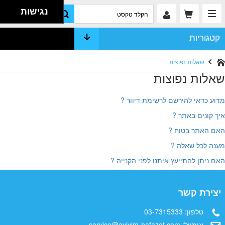
נגישות
קטגוריות
שאלות נפוצות
שאלות נפוצות
מדוע כדאי להירשם לרשימת דיוור ?
איך קונים באתר ?
האם האתר בטוח ?
מענה לכל שאלה ?
האם ניתן להתייעץ איתנו לפני הקנייה ?
יצירת קשר
טלפון:
03-7315333
אימייל:
service@avivim-hafazot.com